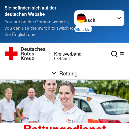
Sie befinden sich auf der
Sprache wechseln zu
deutschen Website
You are on the German website,
you can use the switch to switch to
Alles klar
the English one
Kreisverband
Oelsnitz
Rettung
Rettungsdienst